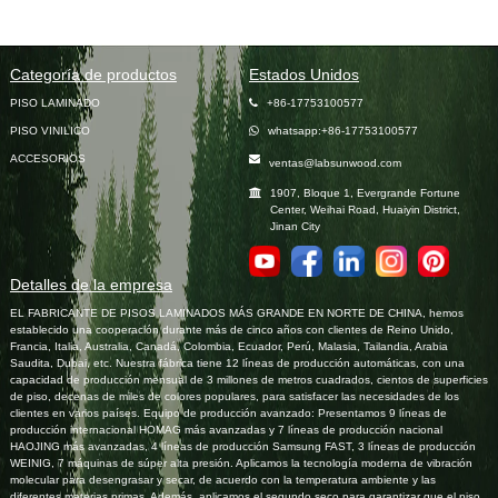
Categoría de productos
Estados Unidos
PISO LAMINADO
+86-17753100577
PISO VINILICO
whatsapp:+86-17753100577
ACCESORIOS
ventas@labsunwood.com
1907, Bloque 1, Evergrande Fortune
Center, Weihai Road, Huaiyin District,
Jinan City
Detalles de la empresa
EL FABRICANTE DE PISOS LAMINADOS MÁS GRANDE EN NORTE DE CHINA, hemos
establecido una cooperación durante más de cinco años con clientes de Reino Unido,
Francia, Italia, Australia, Canadá, Colombia, Ecuador, Perú, Malasia, Tailandia, Arabia
Saudita, Dubai, etc. Nuestra fábrica tiene 12 líneas de producción automáticas, con una
capacidad de producción mensual de 3 millones de metros cuadrados, cientos de superficies
de piso, decenas de miles de colores populares, para satisfacer las necesidades de los
clientes en varios países. Equipo de producción avanzado: Presentamos 9 líneas de
producción internacional HOMAG más avanzadas y 7 líneas de producción nacional
HAOJING más avanzadas, 4 líneas de producción Samsung FAST, 3 líneas de producción
WEINIG, 7 máquinas de súper alta presión. Aplicamos la tecnología moderna de vibración
molecular para desengrasar y secar, de acuerdo con la temperatura ambiente y las
diferentes materias primas. Además, aplicamos el segundo seco para garantizar que el piso