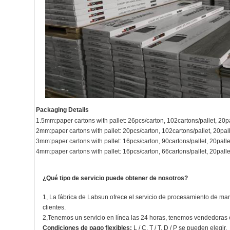
Packaging Details
1.5mm:paper cartons with pallet: 26pcs/carton, 102cartons/pallet, 20pa
2mm:paper cartons with pallet: 20pcs/carton, 102cartons/pallet, 20pall
3mm:paper cartons with pallet: 16pcs/carton, 90cartons/pallet, 20pallet
4mm:paper cartons with pallet: 16pcs/carton, 66cartons/pallet, 20pallet
¿Qué tipo de servicio puede obtener de nosotros?
1, La fábrica de Labsun ofrece el servicio de procesamiento de marc
clientes.
2,Tenemos un servicio en línea las 24 horas, tenemos vendedoras e
Condiciones de pago flexibles:
L / C, T / T, D / P se pueden elegir.