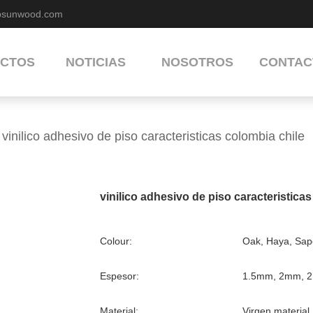
bsunwood.com
CTOS
NOTICIAS
NOSOTROS
CONTAC
vinilico adhesivo de piso caracteristicas colombia chile
vinilico adhesivo de piso caracteristica
Colour:
Oak, Haya, Sape
Espesor:
1.5mm, 2mm, 
Material:
Virgen material