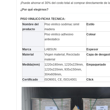
¡Puede ahorrar el 30% del costo total al comprar directamente de la 
¿Por qué elegirnos?
PISO VINILICO FICHA TECNICA:
Nombre del
Piso vinilico sodimac simil
Estilo
producto
madera
Piso vinilico adhesivo
Colour
antiestatico
Marca
LABSUN
Espesor
Material
Virgen material, Reciclado
Capa de desgas
material
Medida(mm)
1220x180mm, 1220x229mm,
Empaquetado
1220x220mm, 935x150mm,
304x609mm,
Certificado
ISO9001, CE, ISO14001
Click