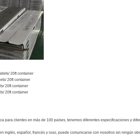
llets/ 20ft container
ets/ 20ft container
s/ 20ft container
s/ 20ft container
a para clientes en más de 100 países, tenemos diferentes especificaciones y difere
n inglés, español, francés y ruso, puede comunicarse con nosotros sin ningún obs