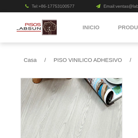
Tel:+86-17753100577
Email:
ventas@la
INICIO
PRODU
Casa
/
PISO VINILICO ADHESIVO
/