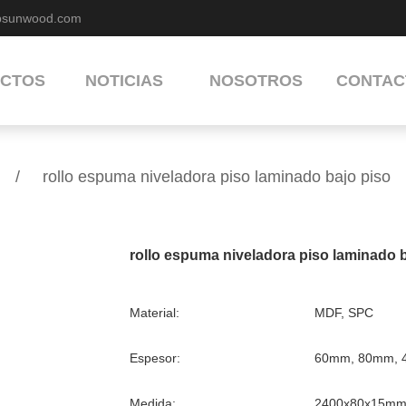
bsunwood.com
CTOS
NOTICIAS
NOSOTROS
CONTAC
/
rollo espuma niveladora piso laminado bajo piso
rollo espuma niveladora piso laminado 
Material:
MDF, SPC
Espesor:
60mm, 80mm, 
Medida:
2400x80x15mm