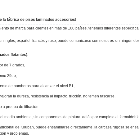
e la fábrica de pisos laminados
accesorios
!
iento de marca para clientes en más de 100 países, tenemos diferentes especificacio
n inglés, español, francés y ruso, puede comunicarse con nosotros sin ningún obs
ados flotantes):
ior de 7 grados,
 como 29db,
mento de bomberos para alcanzar el nivel B1,
joran la dureza, resistencia al impacto, fricción, no temen rascarse.
 a prueba de filtración.
 el medio ambiente, sin componentes de pintura, adiós por completo al formaldehí
 tradicional de Kouban, puede ensamblarse directamente, la carcasa rugosa se ensa
ción y problemas.