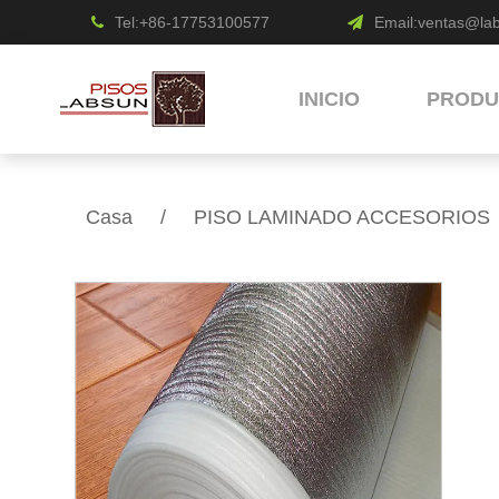
Tel:+86-17753100577
Email:
ventas@la
INICIO
PRODU
Casa
/
PISO LAMINADO ACCESORIOS