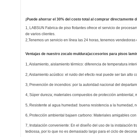
¡Puede ahorrar el 30% del costo total al comprar directamente d
1, LABSUN Fabrica de piso flotantes ofrece el servicio de procesam
de varios clientes.
2,Tenemos un servicio en línea las 24 horas, tenemos vendedoras e
Ventajas de nuestro zocalo muldura(accesorios para pisos lamin
1, Aislamiento, aislamiento térmico: diferencia de temperatura inter
2, Aislamiento acústico: el ruido del efecto real puede ser tan alto
3, Prevención de incendios: por la autoridad nacional del departa
4, Súper dureza; materiales compuestos de protección ambiental, me
5, Resistente al agua humedad: buena resistencia a la humedad, no
6, Protección ambiental bajaen carbono: Materiales amigables con
7, Instalación conveniente: En el diseño del uso de la instalación
tediossa, por lo que no es demasiado largo para el ciclo de decora