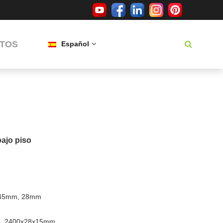
TOS
Español
bajo piso
45mm, 28mm
, 2400x28x15mm