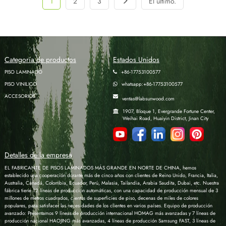
1
2
3
El último.
Categoría de productos
Estados Unidos
PISO LAMINADO
+86-17753100577
PISO VINILICO
whatsapp:+86-17753100577
ACCESORIOS
ventas@labsunwood.com
1907, Bloque 1, Evergrande Fortune Center,
Weihai Road, Huaiyin District, Jinan City
Detalles de la empresa
EL FABRICANTE DE PISOS LAMINADOS MÁS GRANDE EN NORTE DE CHINA, hemos
establecido una cooperación durante más de cinco años con clientes de Reino Unido, Francia, Italia,
Australia, Canadá, Colombia, Ecuador, Perú, Malasia, Tailandia, Arabia Saudita, Dubai, etc. Nuestra
fábrica tiene 12 líneas de producción automáticas, con una capacidad de producción mensual de 3
millones de metros cuadrados, cientos de superficies de piso, decenas de miles de colores
populares, para satisfacer las necesidades de los clientes en varios países. Equipo de producción
avanzado: Presentamos 9 líneas de producción internacional HOMAG más avanzadas y 7 líneas de
producción nacional HAOJING más avanzadas, 4 líneas de producción Samsung FAST, 3 líneas de