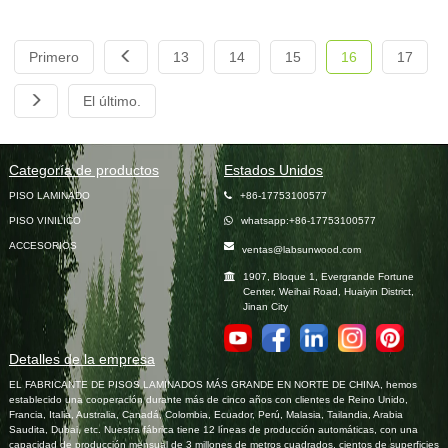
Primero
13
14
15
16
17
El último.
Categoría de productos
Estados Unidos
PISO LAMINADO
+86-17753100577
PISO VINILICO
whatsapp:+86-17753100577
ACCESORIOS
ventas@labsunwood.com
1907, Bloque 1, Evergrande Fortune
Center, Weihai Road, Huaiyin District,
Jinan City
Detalles de la empresa
EL FABRICANTE DE PISOS LAMINADOS MÁS GRANDE EN NORTE DE CHINA, hemos
establecido una cooperación durante más de cinco años con clientes de Reino Unido,
Francia, Italia, Australia, Canadá, Colombia, Ecuador, Perú, Malasia, Tailandia, Arabia
Saudita, Dubai, etc. Nuestra fábrica tiene 12 líneas de producción automáticas, con una
capacidad de producción mensual de 3 millones de metros cuadrados, cientos de superficies