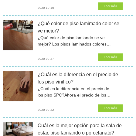
propiedades decorativas, alta
Leer más
2020-10-15
estabilidad y un precio más
razonable.Este tipo de piso
¿Qué color de piso lamimado color se
ve mejor?
¿Qué color de piso lamiando se ve
mejor? Los pisos laminados colores
madera que parecen baldosas ofrecen
una de las opciones más rentables,
Leer más
2020-09-27
duraderas y hermosas
¿Cuál es la diferencia en el precio de
los piso vinilico?
¿Cuál es la diferencia en el precio de
los piso SPC?Ahora el precio de los
pisos SPC suelo vinilico en el mercado
es diferente, y las materias primas de
Leer más
2020-09-22
los pisos vinilicos maderas
Cuál es la mejor opción para la sala de
estar, piso lamiando o porcelanato?