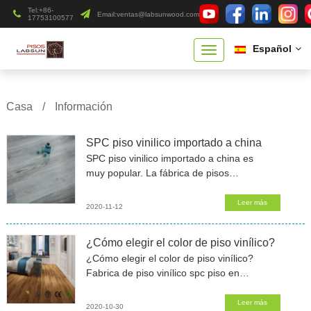
Tel:+86-
Email:
ventas@labsunwood.com
17753100577
Español
Casa
/
Información
SPC piso vinilico importado a china
SPC piso vinilico importado a china es
muy popular. La fábrica de pisos
vinilico de China ha lanzado
recientemente la serie de piso vinilico
Leer más
2020-11-12
roble gris. El primer pedido de suelos
spc piso
¿Cómo elegir el color de piso vinílico?
¿Cómo elegir el color de piso vinílico?
Fabrica de piso vinílico spc piso en
China elegir mejores colores de pisos
vinílicos para casa.Los pisos de la casa
Leer más
2020-10-30