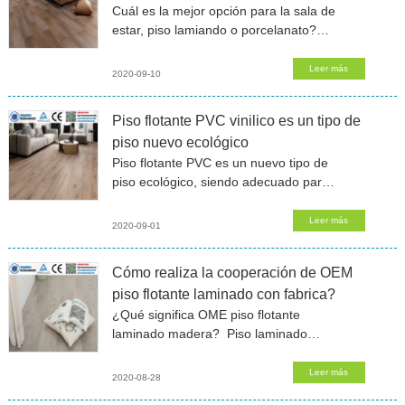
Cuál es la mejor opción para la sala de
estar, piso lamiando o porcelanato?
Este problema acosa a muchos
clientes en la actualidad.Si hay adultos
Leer más
2020-09-10
mayores o niños en el
Piso flotante PVC vinilico es un tipo de
piso nuevo ecológico
Piso flotante PVC es un nuevo tipo de
piso ecológico, siendo adecuado para
instalar en varios entornos. Es un piso
todoposeroso. PVC es un tipo de
Leer más
2020-09-01
material muy popular en Euroea, el
Cómo realiza la cooperación de OEM
piso flotante laminado con fabrica?
¿Qué significa OME piso flotante
laminado madera? Piso laminado
flotante OME es la abrevación en
Inglés de Fabricante de Equipo
Leer más
2020-08-28
Original. El artículo de