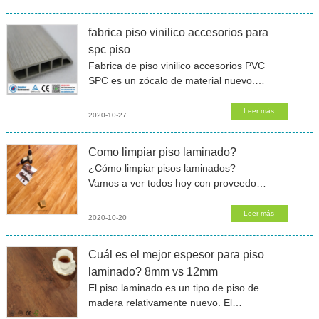
son la
fabrica piso vinilico accesorios para
spc piso
Fabrica de piso vinilico accesorios PVC
SPC es un zócalo de material nuevo.
Es el reemplazo más barato del zócalo
de madera maciza. El zócalo spc piso
Leer más
2020-10-27
vinilico accesorios
Como limpiar piso laminado?
¿Cómo limpiar pisos laminados?
Vamos a ver todos hoy con proveedor
de piso flotante.¿Cómo limpiar piso
laminado con vapor?1. Cuando limpie
Leer más
2020-10-20
el piso laminado, primero use un
Cuál es el mejor espesor para piso
laminado? 8mm vs 12mm
El piso laminado es un tipo de piso de
madera relativamente nuevo. El
laminado madera tiene mejores