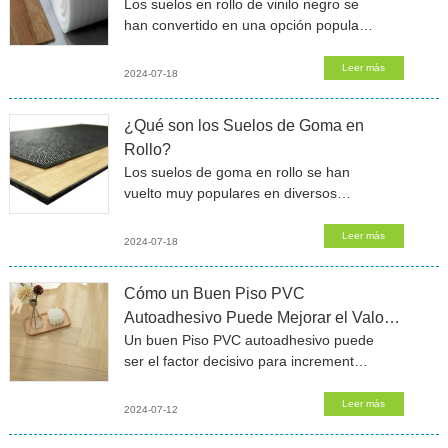
Los suelos en rollo de vinilo negro se
han convertido en una opción popular
para muchos hogares y negocios.
Ofrecen una instalación fácil y un
Leer más
2024-07-18
mantenimiento sencillo. Pero,
¿Qué son los Suelos de Goma en
Rollo?
Los suelos de goma en rollo se han
vuelto muy populares en diversos
entornos. Su durabilidad y versatilidad
los convierten en una excelente opción
Leer más
2024-07-18
para gimnasios, áreas de juegos y
Cómo un Buen Piso PVC
Autoadhesivo Puede Mejorar el Valor
Un buen Piso PVC autoadhesivo puede
de una Casa en el Mercado
ser el factor decisivo para incrementar
el valor de una casa en el mercado.
Este tipo de piso no solo es
Leer más
2024-07-12
estéticamente atractivo, sino también