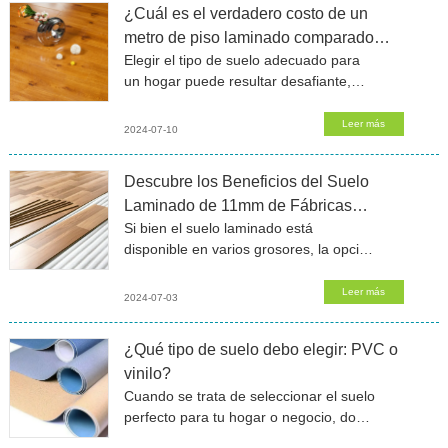
¿Cuál es el verdadero costo de un
metro de piso laminado comparado
Elegir el tipo de suelo adecuado para
con otros pisos?
un hogar puede resultar desafiante,
especialmente al considerar el costo y
la durabilidad. El metro de piso
Leer más
2024-07-10
laminado ha ganado popularidad
gracias a su
Descubre los Beneficios del Suelo
Laminado de 11mm de Fábricas
Si bien el suelo laminado está
Líderes de Suelo Laminado de 11mm
disponible en varios grosores, la opción
de 11mm ofrece ventajas únicas que
mejoran tanto la funcionalidad como la
Leer más
2024-07-03
comodidad. Aquí te
¿Qué tipo de suelo debo elegir: PVC o
vinilo?
Cuando se trata de seleccionar el suelo
perfecto para tu hogar o negocio, dos
opciones populares a menudo vienen a