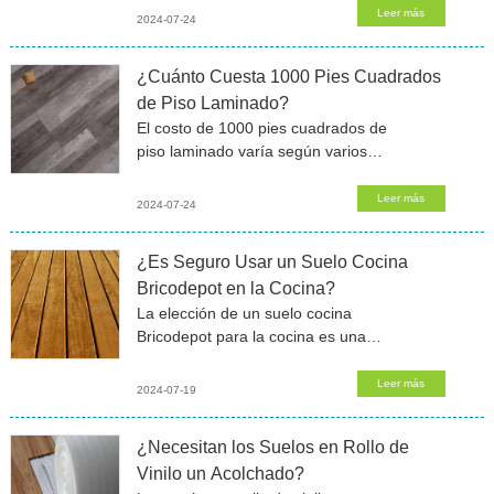
este tipo de piso. Varios factores
Leer más
2024-07-24
afectan su vida útil, incluyendo el
¿Cuánto Cuesta 1000 Pies Cuadrados
de Piso Laminado?
El costo de 1000 pies cuadrados de
piso laminado varía según varios
factores. La calidad del material, el
lugar de compra y el tipo de instalación
Leer más
2024-07-24
influyen en el precio final.
¿Es Seguro Usar un Suelo Cocina
Bricodepot en la Cocina?
La elección de un suelo cocina
Bricodepot para la cocina es una
decisión cada vez más popular entre
los propietarios. Los Piso de PVC y
Leer más
2024-07-19
suelo laminado negro ofrecen una
serie de
¿Necesitan los Suelos en Rollo de
Vinilo un Acolchado?