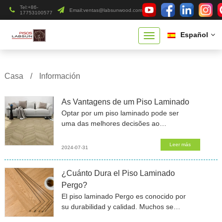
Tel:+86-
Email:
ventas@labsunwood.com
17753100577
Español
Casa
/
Información
As Vantagens de um Piso Laminado
Optar por um piso laminado pode ser
uma das melhores decisões ao
reformar ou construir sua casa. Este
tipo de revestimento oferece uma
Leer más
2024-07-31
combinação de estética, durabilidade
¿Cuánto Dura el Piso Laminado
Pergo?
El piso laminado Pergo es conocido por
su durabilidad y calidad. Muchos se
preguntan cuánto tiempo puede durar