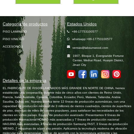
Categoría de productos
Estados Unidos
PISO LAMINADO
+86-17753100577
PISO VINILICO
whatsapp:+86-17753100577
ACCESORIOS
ventas@labsunwood.com
1907, Bloque 1, Evergrande Fortune
Center, Weihai Road, Huaiyin District,
Jinan City
Detalles de la empresa
EL FABRICANTE DE PISOS LAMINADOS MÁS GRANDE EN NORTE DE CHINA, hemos
establecido una cooperación durante más de cinco años con clientes de Reino Unido,
Francia, Italia, Australia, Canadá, Colombia, Ecuador, Perú, Malasia, Tailandia, Arabia
Saudita, Dubai, etc. Nuestra fábrica tiene 12 líneas de producción automáticas, con una
capacidad de producción mensual de 3 millones de metros cuadrados, cientos de superficies
de piso, decenas de miles de colores populares, para satisfacer las necesidades de los
clientes en varios países. Equipo de producción avanzado: Presentamos 9 líneas de
producción internacional HOMAG más avanzadas y 7 líneas de producción nacional
HAOJING más avanzadas, 4 líneas de producción Samsung FAST, 3 líneas de producción
WEINIG, 7 máquinas de súper alta presión. Aplicamos la tecnología moderna de vibración
molecular para desengrasar y secar, de acuerdo con la temperatura ambiente y las