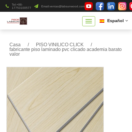
Tel:+86-
Email:
ventas@labsunwood.com
17753100577
Español
Casa
/
PISO VINILICO CLICK
/
fabricante piso laminado pvc clicado academia barato
valor