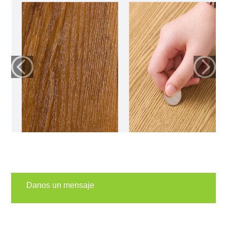
piso spc sodimac 4mm
piso flotante pvc
5mm alto transito
sistema click sodimac
clicado bezoar
guayaquil guadalajara
Danos un mensaje