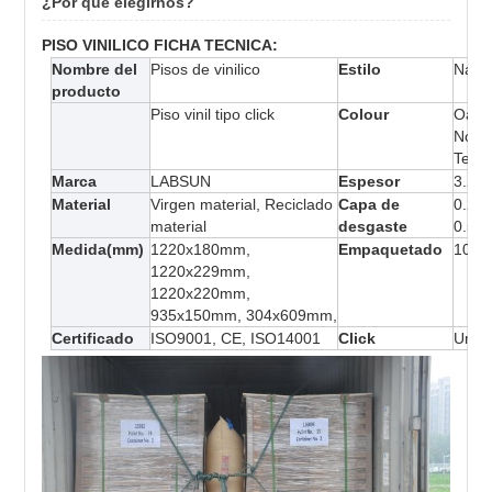
¿Por qué elegirnos?
PISO VINILICO FICHA TECNICA:
Nombre del
Pisos de vinilico
Estilo
Natur
producto
Piso vinil tipo click
Colour
Oak, 
Nogal
Teca,
Marca
LABSUN
Espesor
3.2m
Material
Virgen material, Reciclado
Capa de
0.2m
material
desgaste
0.5m
Medida(mm)
1220x180mm,
Empaquetado
10pcs
1220x229mm,
1220x220mm,
935x150mm, 304x609mm,
Certificado
ISO9001, CE, ISO14001
Click
Unilin