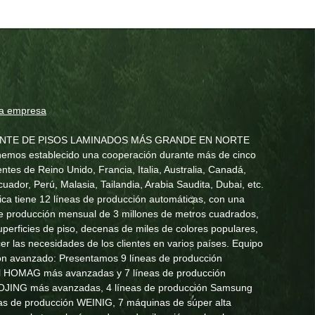
la empresa
ANTE DE PISOS LAMINADOS MÁS GRANDE EN NORTE
emos establecido una cooperación durante más de cinco
entes de Reino Unido, Francia, Italia, Australia, Canadá,
uador, Perú, Malasia, Tailandia, Arabia Saudita, Dubai, etc.
ica tiene 12 líneas de producción automáticas, con una
e producción mensual de 3 millones de metros cuadrados,
uperficies de piso, decenas de miles de colores populares,
cer las necesidades de los clientes en varios países. Equipo
ón avanzado: Presentamos 9 líneas de producción
al HOMAG más avanzadas y 7 líneas de producción
OJING más avanzadas, 4 líneas de producción Samsung
eas de producción WEINIG, 7 máquinas de súper alta