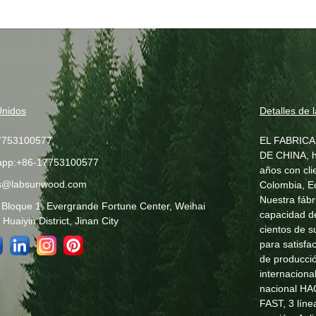
Unidos
Detalles de 
7753100577
EL FABRIC
DE CHINA, h
app:+86-17753100577
años con cli
s@labsunwood.com
Colombia, Ec
Nuestra fábr
 Bloque 1, Evergrande Fortune Center, Weihai
capacidad d
Huaiyin District, Jinan City
cientos de s
para satisfa
de producci
internacion
nacional HA
FAST, 3 lín