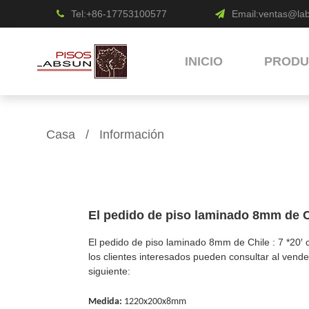
Tel:+86-17753100577
Email:
ventas@la
INICIO
PRODU
Casa
/
Información
El pedido de piso laminado 8mm de C
El pedido de piso laminado 8mm de Chile : 7 *20′
los clientes interesados pueden consultar al vende
siguiente:
Medida:
1220x200x8mm