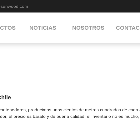
bsunwood.com
CTOS
NOTICIAS
NOSOTROS
CONTAC
hile
 contenedores, producimos unos cientos de metros cuadrados de cada c
dor, el precio es barato y de buena calidad, el inventario no es mucho,