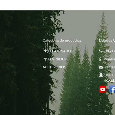
Categoría de productos
Estados 
PISO LAMINADO
+86-1
PISO VINILICO
whats
ACCESORIOS
venta
1907,
Road, 