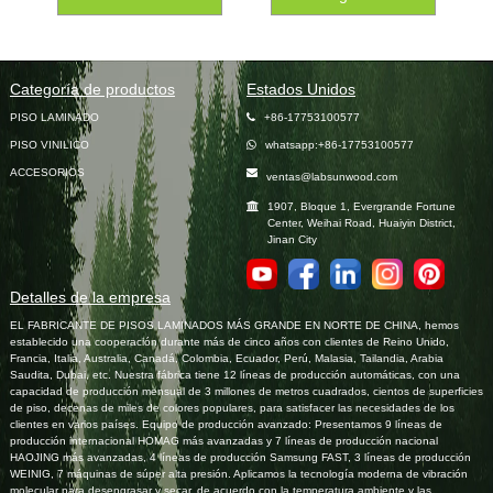
Categoría de productos
Estados Unidos
PISO LAMINADO
+86-17753100577
PISO VINILICO
whatsapp:+86-17753100577
ACCESORIOS
ventas@labsunwood.com
1907, Bloque 1, Evergrande Fortune
Center, Weihai Road, Huaiyin District,
Jinan City
Detalles de la empresa
EL FABRICANTE DE PISOS LAMINADOS MÁS GRANDE EN NORTE DE CHINA, hemos
establecido una cooperación durante más de cinco años con clientes de Reino Unido,
Francia, Italia, Australia, Canadá, Colombia, Ecuador, Perú, Malasia, Tailandia, Arabia
Saudita, Dubai, etc. Nuestra fábrica tiene 12 líneas de producción automáticas, con una
capacidad de producción mensual de 3 millones de metros cuadrados, cientos de superficies
de piso, decenas de miles de colores populares, para satisfacer las necesidades de los
clientes en varios países. Equipo de producción avanzado: Presentamos 9 líneas de
producción internacional HOMAG más avanzadas y 7 líneas de producción nacional
HAOJING más avanzadas, 4 líneas de producción Samsung FAST, 3 líneas de producción
WEINIG, 7 máquinas de súper alta presión. Aplicamos la tecnología moderna de vibración
molecular para desengrasar y secar, de acuerdo con la temperatura ambiente y las