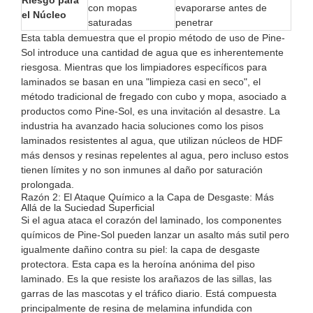
Riesgo para
con mopas
evaporarse antes de
el Núcleo
saturadas
penetrar
Esta tabla demuestra que el propio método de uso de Pine-
Sol introduce una cantidad de agua que es inherentemente
riesgosa. Mientras que los limpiadores específicos para
laminados se basan en una "limpieza casi en seco", el
método tradicional de fregado con cubo y mopa, asociado a
productos como Pine-Sol, es una invitación al desastre. La
industria ha avanzado hacia soluciones como los
pisos
laminados resistentes al agua
, que utilizan núcleos de HDF
más densos y resinas repelentes al agua, pero incluso estos
tienen límites y no son inmunes al daño por saturación
prolongada.
Razón 2: El Ataque Químico a la Capa de Desgaste: Más
Allá de la Suciedad Superficial
Si el agua ataca el corazón del laminado, los componentes
químicos de Pine-Sol pueden lanzar un asalto más sutil pero
igualmente dañino contra su piel: la capa de desgaste
protectora. Esta capa es la heroína anónima del piso
laminado. Es la que resiste los arañazos de las sillas, las
garras de las mascotas y el tráfico diario. Está compuesta
principalmente de resina de melamina infundida con