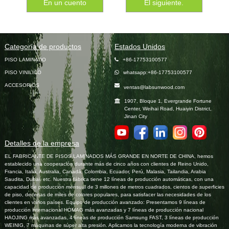
En un cuento
El siguiente.
Categoría de productos
Estados Unidos
PISO LAMINADO
+86-17753100577
PISO VINILICO
whatsapp:+86-17753100577
ACCESORIOS
ventas@labsunwood.com
1907, Bloque 1, Evergrande Fortune
Center, Weihai Road, Huaiyin District,
Jinan City
Detalles de la empresa
EL FABRICANTE DE PISOS LAMINADOS MÁS GRANDE EN NORTE DE CHINA, hemos
establecido una cooperación durante más de cinco años con clientes de Reino Unido,
Francia, Italia, Australia, Canadá, Colombia, Ecuador, Perú, Malasia, Tailandia, Arabia
Saudita, Dubai, etc. Nuestra fábrica tiene 12 líneas de producción automáticas, con una
capacidad de producción mensual de 3 millones de metros cuadrados, cientos de superficies
de piso, decenas de miles de colores populares, para satisfacer las necesidades de los
clientes en varios países. Equipo de producción avanzado: Presentamos 9 líneas de
producción internacional HOMAG más avanzadas y 7 líneas de producción nacional
HAOJING más avanzadas, 4 líneas de producción Samsung FAST, 3 líneas de producción
WEINIG, 7 máquinas de súper alta presión. Aplicamos la tecnología moderna de vibración