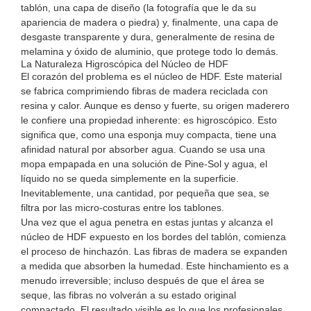
tablón, una capa de diseño (la fotografía que le da su
apariencia de madera o piedra) y, finalmente, una capa de
desgaste transparente y dura, generalmente de resina de
melamina y óxido de aluminio, que protege todo lo demás.
La Naturaleza Higroscópica del Núcleo de HDF
El corazón del problema es el núcleo de HDF. Este material
se fabrica comprimiendo fibras de madera reciclada con
resina y calor. Aunque es denso y fuerte, su origen maderero
le confiere una propiedad inherente: es higroscópico. Esto
significa que, como una esponja muy compacta, tiene una
afinidad natural por absorber agua. Cuando se usa una
mopa empapada en una solución de Pine-Sol y agua, el
líquido no se queda simplemente en la superficie.
Inevitablemente, una cantidad, por pequeña que sea, se
filtra por las micro-costuras entre los tablones.
Una vez que el agua penetra en estas juntas y alcanza el
núcleo de HDF expuesto en los bordes del tablón, comienza
el proceso de hinchazón. Las fibras de madera se expanden
a medida que absorben la humedad. Este hinchamiento es a
menudo irreversible; incluso después de que el área se
seque, las fibras no volverán a su estado original
compactado. El resultado visible es lo que los profesionales