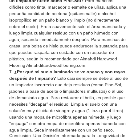
un limpiador fuerte como Pine-Sol?
Para manchas
difíciles como tinta, marcador o esmalte de uñas, aplica una
pequeña cantidad de acetona (quitaesmalte) o alcohol
isopropílico en un paño blanco y limpio (no directamente
sobre el suelo). Frota suavemente solo el área manchada y
luego limpia cualquier residuo con un paño húmedo con
agua, secando inmediatamente después. Para manchas de
grasa, una bolsa de hielo puede endurecer la sustancia para
que puedas rasparla con cuidado con un raspador de
plástico, según lo recomendado por Almahdi Hardwood
Flooring
Almahdihardwoodflooring.com
.
7. ¿Por qué mi suelo laminado se ve opaco y con rayas
después de limpiarlo?
Esto casi siempre se debe al uso de
un limpiador incorrecto que deja residuos (como Pine-Sol,
jabones a base de aceite o limpiadores multiusos) o al uso
de demasiada agua. Para restaurar el brillo, es posible que
necesites "decapar" el residuo. Limpia el suelo con una
solución muy diluida de vinagre y agua (1 taza por 4 litros)
usando una mopa de microfibra apenas húmeda, y luego
"enjuaga" con otra mopa de microfibra apenas húmeda con
agua limpia. Seca inmediatamente con un paño seco.
Conclusión: Una Decisión Informada para la Longevidad de