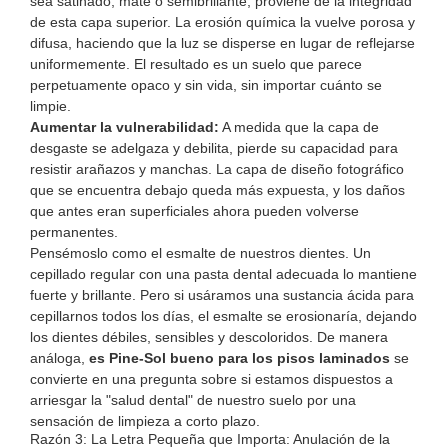
sea satinado, mate o semibrillante, proviene de la integridad
de esta capa superior. La erosión química la vuelve porosa y
difusa, haciendo que la luz se disperse en lugar de reflejarse
uniformemente. El resultado es un suelo que parece
perpetuamente opaco y sin vida, sin importar cuánto se
limpie.
Aumentar la vulnerabilidad:
A medida que la capa de
desgaste se adelgaza y debilita, pierde su capacidad para
resistir arañazos y manchas. La capa de diseño fotográfico
que se encuentra debajo queda más expuesta, y los daños
que antes eran superficiales ahora pueden volverse
permanentes.
Pensémoslo como el esmalte de nuestros dientes. Un
cepillado regular con una pasta dental adecuada lo mantiene
fuerte y brillante. Pero si usáramos una sustancia ácida para
cepillarnos todos los días, el esmalte se erosionaría, dejando
los dientes débiles, sensibles y descoloridos. De manera
análoga,
es Pine-Sol bueno para los pisos laminados
se
convierte en una pregunta sobre si estamos dispuestos a
arriesgar la "salud dental" de nuestro suelo por una
sensación de limpieza a corto plazo.
Razón 3: La Letra Pequeña que Importa: Anulación de la