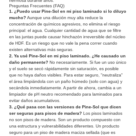
hermosa durante años.
Preguntas Frecuentes (FAQ)
1. ¿Puedo usar Pine-Sol en mi piso laminado si lo diluyo
mucho?
Aunque una dilución muy alta reduce la
concentración de químicos agresivos, no elimina el riesgo
principal: el agua. Cualquier cantidad de agua que se filtre
en las juntas puede causar hinchazón irreversible del núcleo
de HDF. Es un riesgo que no vale la pena correr cuando
existen alternativas más seguras.
2. Ya usé Pine-Sol en mi piso laminado. ¿He causado un
daño permanente?
No necesariamente. Si fue un uso único
y el suelo se secó rápidamente sin saturación, es posible
que no haya daños visibles. Para estar seguro, "neutraliza"
el área limpiándola con un paño húmedo (solo con agua) y
secándola inmediatamente. A partir de ahora, cambia a un
limpiador de pH neutro recomendado para laminados para
evitar daños acumulativos.
3. ¿Qué pasa con las versiones de Pine-Sol que dicen
ser seguras para pisos de madera?
Los pisos laminados
no son pisos de madera. Son un producto compuesto con
una estructura y vulnerabilidades diferentes. Un producto
seguro para un piso de madera maciza sellada (que es