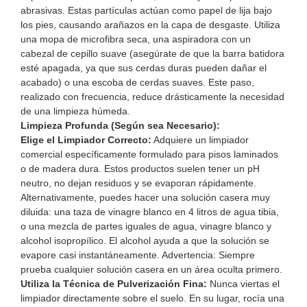
abrasivas. Estas partículas actúan como papel de lija bajo
los pies, causando arañazos en la capa de desgaste. Utiliza
una mopa de microfibra seca, una aspiradora con un
cabezal de cepillo suave (asegúrate de que la barra batidora
esté apagada, ya que sus cerdas duras pueden dañar el
acabado) o una escoba de cerdas suaves. Este paso,
realizado con frecuencia, reduce drásticamente la necesidad
de una limpieza húmeda.
Limpieza Profunda (Según sea Necesario):
Elige el Limpiador Correcto:
Adquiere un limpiador
comercial específicamente formulado para pisos laminados
o de madera dura. Estos productos suelen tener un pH
neutro, no dejan residuos y se evaporan rápidamente.
Alternativamente, puedes hacer una solución casera muy
diluida: una taza de vinagre blanco en 4 litros de agua tibia,
o una mezcla de partes iguales de agua, vinagre blanco y
alcohol isopropílico. El alcohol ayuda a que la solución se
evapore casi instantáneamente.
Advertencia: Siempre
prueba cualquier solución casera en un área oculta primero.
Utiliza la Técnica de Pulverización Fina:
Nunca viertas el
limpiador directamente sobre el suelo. En su lugar, rocía una