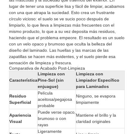
las mascotas y la suciedad que traemos del exterior. En
lugar de tener una superficie lisa y fácil de limpiar, acabamos
con una que atrapa la suciedad. Esto crea un frustrante
círculo vicioso: el suelo se ve sucio poco después de
limpiarlo, lo que lleva a limpiezas más frecuentes con el
mismo producto, lo que a su vez deposita más residuos,
haciendo que el problema empeore. El resultado es un suelo
con un velo opaco y brumoso que oculta la belleza del
diseño del laminado. Las huellas y las marcas de las
zapatillas se hacen más evidentes, y el suelo pierde esa
sensación de limpieza y frescura.
Comparativa de Acabado Post-Limpieza
Limpieza con
Limpieza con
Característica
Pine-Sol (sin
Limpiador Específico
enjuague)
para Laminados
Película
Residuo
Ninguno, se evapora
aceitosa/pegajosa
Superficial
limpiamente
probable
Puede verse opaco,
Apariencia
Mantiene el brillo y la
brumoso o con
Visual
claridad originales
rayas
Ligeramente