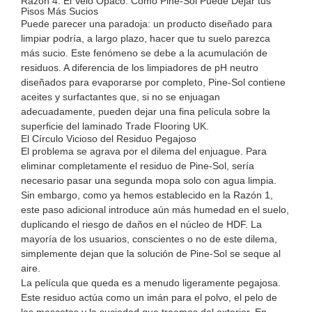
Razón 4: El Velo Opaco: Cómo Pine-Sol Puede Dejar tus
Pisos Más Sucios
Puede parecer una paradoja: un producto diseñado para
limpiar podría, a largo plazo, hacer que tu suelo parezca
más sucio. Este fenómeno se debe a la acumulación de
residuos. A diferencia de los limpiadores de pH neutro
diseñados para evaporarse por completo, Pine-Sol contiene
aceites y surfactantes que, si no se enjuagan
adecuadamente, pueden dejar una fina película sobre la
superficie del laminado
Trade Flooring UK
.
El Círculo Vicioso del Residuo Pegajoso
El problema se agrava por el dilema del enjuague. Para
eliminar completamente el residuo de Pine-Sol, sería
necesario pasar una segunda mopa solo con agua limpia.
Sin embargo, como ya hemos establecido en la Razón 1,
este paso adicional introduce aún más humedad en el suelo,
duplicando el riesgo de daños en el núcleo de HDF. La
mayoría de los usuarios, conscientes o no de este dilema,
simplemente dejan que la solución de Pine-Sol se seque al
aire.
La película que queda es a menudo ligeramente pegajosa.
Este residuo actúa como un imán para el polvo, el pelo de